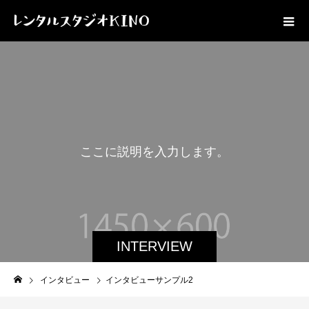
こ
こ
に
説
明
を
入
力
し
ま
す
。
INTERVIEW
インタビュー
インタビューサンプル2