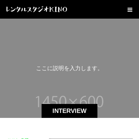
こ
こ
に
説
明
を
入
力
し
ま
す
。
INTERVIEW