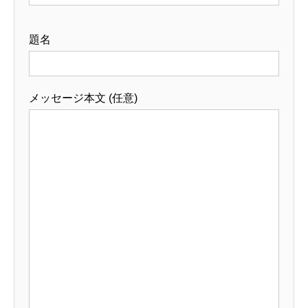
こ
題名
の
フ
ィ
メッセージ本文 (任意)
ー
ル
ド
は
空
の
ま
ま
に